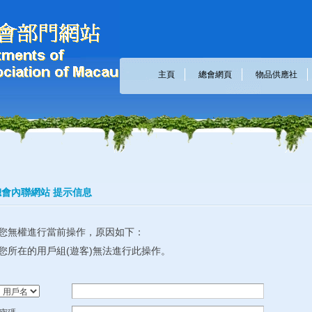
主頁
總會網頁
物品供應社
會內聯網站 提示信息
您無權進行當前操作，原因如下：
您所在的用戶組(遊客)無法進行此操作。