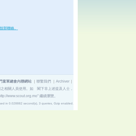
技部聯絡。
門童軍總會內聯網站
|
聯繫我們
|
Archiver
|
門之相關人員使用。如 閣下非上述提及人士，
http://www.scout.org.mo"
繼續瀏覽。
sed in 0.028882 second(s), 3 queries, Gzip enabled
.