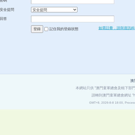
密碼
安全提問
回答
如需註冊，請與資訊科
記住我的登錄狀態
登錄
澳
本網站只供 "澳門童軍總會及轄下部
請轉到澳門童軍總會網址
"
GMT+8, 2026-8-8 18:00,
Proces