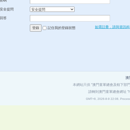
密碼
安全提問
回答
如需註冊，請與資訊科
記住我的登錄狀態
登錄
澳
本網站只供 "澳門童軍總會及轄下部
請轉到澳門童軍總會網址
"
GMT+8, 2026-8-9 22:08,
Proces