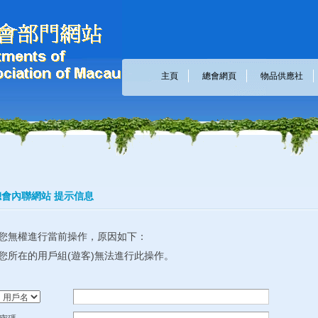
主頁
總會網頁
物品供應社
會內聯網站 提示信息
您無權進行當前操作，原因如下：
您所在的用戶組(遊客)無法進行此操作。