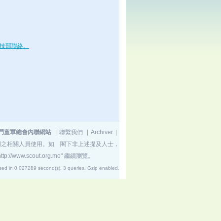
技部聯絡。
門童軍總會內聯網站
|
聯繫我們
|
Archiver
|
門之相關人員使用。如 閣下非上述提及人士，
http://www.scout.org.mo"
繼續瀏覽。
sed in 0.027289 second(s), 3 queries, Gzip enabled
.