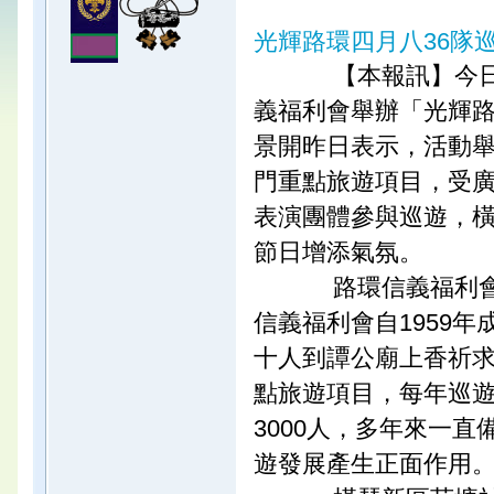
光輝路環四月八36隊
【本報訊】今日
義福利會舉辦「光輝
景開昨日表示，活動舉
門重點旅遊項目，受廣
表演團體參與巡遊，
節日增添氣氛。
路環信義福利會
信義福利會自1959
十人到譚公廟上香祈
點旅遊項目，每年巡遊
3000人，多年來一
遊發展產生正面作用