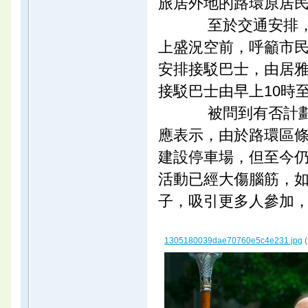
旅居外地的路環原居
至於交通安排，
上盛況空前，呼籲市
安排接駁巴士，由居
接駁巴士由早上10時至
被問到有否計劃
應表示，由於路環區
建設停車場，但至今
活動已經大傷腦筋，
子，吸引更多人參加
1305180039dae70760e5c4e231.jpg