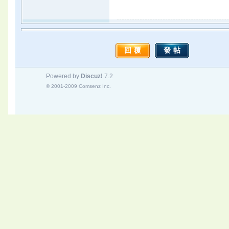
回覆
發帖
Powered by
Discuz!
7.2
© 2001-2009
Comsenz Inc.