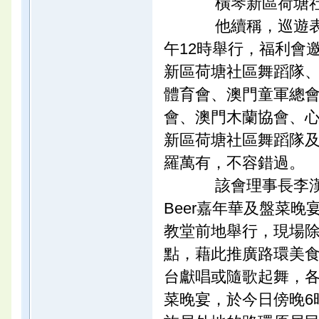
橫琴新區荷塘社
他續稱，巡遊表演
午12時舉行，福利會
新區荷塘社區舞蹈隊
體育會、澳門童軍總
會、澳門木蘭協會、
新區荷塘社區舞蹈隊
羅萬有，不容錯過。
該會理事長李漢
Beer嘉年華及盤菜晚
教堂前地舉行，現場
點，藉此推廣路環美
台獻唱或隨歌起舞，
菜晚宴，於今日傍晚6