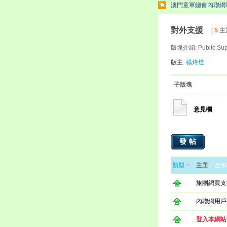
澳門童軍總會內聯網
對外支援
[
5
主題
版塊介紹: Public Suppo
版主:
楊烽燈
子版塊
意見欄
發帖
類型
主題:
全部
旅團網頁支
內聯網用戶
登入本網站