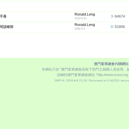
Ronald.Leng
手冊
3
/
64674
2010-8-20
Ronald.Leng
閱讀權限
0
/
51806
2009-3-5
澳門童軍總會內聯網站
本網站只供 "澳門童軍總會及轄下部門之相關人員使用。
請轉到澳門童軍總會網址
"http://www.scout.org
GMT+8, 2026-8-8 21:29,
Processed in 0.041551 second