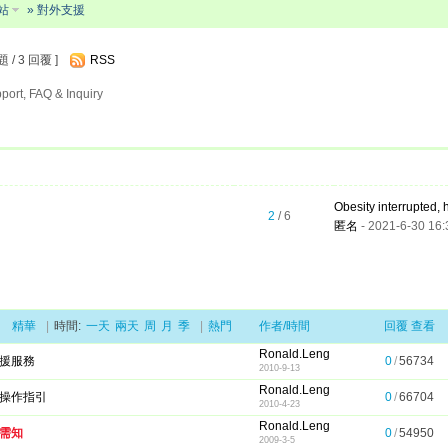
站
» 對外支援
 / 3 回覆 ]
RSS
rt, FAQ & Inquiry
Obesity interrupted, h
2
/ 6
匿名
- 2021-6-30 16:
精華
|
時間:
一天
兩天
周
月
季
|
熱門
作者/時間
回覆
查看
Ronald.Leng
援服務
0
/
56734
2010-9-13
Ronald.Leng
操作指引
0
/
66704
2010-4-23
Ronald.Leng
需知
0
/
54950
2009-3-5