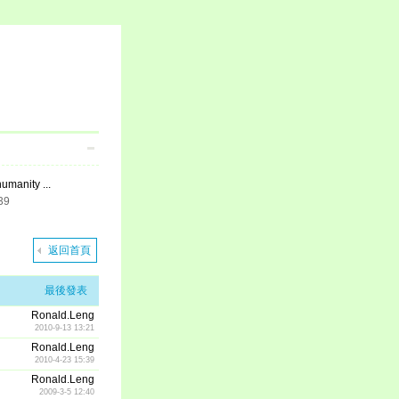
umanity ...
39
返回首頁
最後發表
Ronald.Leng
2010-9-13 13:21
Ronald.Leng
2010-4-23 15:39
Ronald.Leng
2009-3-5 12:40