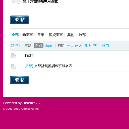
第十六旅領袖專用區域
發帖
全部
幼童軍
童軍
深資童軍
其他
旅部
類型
主題:
全部
精華
|
時間:
一天
兩天
周
月
季
|
熱門
TEST
[
旅部
]
支部計劃部訓練班報名表
發帖
Powered by
Discuz!
7.2
© 2001-2009
Comsenz Inc.