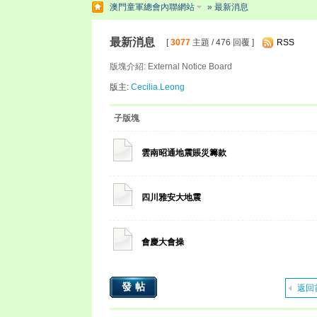
澳門童軍總會內聯網站
» 最新消息
最新消息
[
3077
主題 / 476 回覆 ]
RSS
版塊介紹: External Notice Board
版主:
Cecilia.Leong
子版塊
雲南昭通地震賬災籌款
四川雅安大地震
會慶大會操
發帖
返回