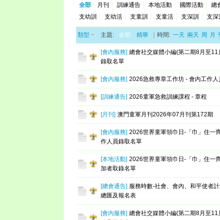
全部
月刊
訓練通告
本地活動
國際活動
總
支幼訓
支幼活
支童訓
支童活
支深訓
支深
類型
主題:
全部
精華
|
時間:
一天
兩天
周
月
[
會內服務
]
總會社交媒體小編(第二期8月至11
錄取名單
[
會內服務
]
2026急救專章工作坊 - 會內工作
[
訓練通告
]
2026童軍急救訓練課程 - 章程
[
月刊
]
澳門童軍月刊2026年07月刊第172期
[
會內服務
]
2026世界童軍領巾日-「巾」住一齊
作人員錄取名單
[
本地活動
]
2026世界童軍領巾日-「巾」住一齊
加者取錄名單
[
總會通告
]
服務時數-社會、會內、和平使者
總匯及報名表
[
會內服務
]
總會社交媒體小編(第二期8月至11月)