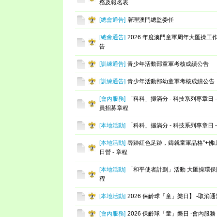
務及報名表
[
總會通告
]
署理澳門總監委任
[
總會通告
]
2026 年度澳門童軍周年大匯操工
告
[
訓練通告
]
青少年活動部童軍考核成績公告
[
訓練通告
]
青少年活動部幼童軍考核成績公告
[
會內服務
]
「科科」攞滿分 - 科技系列專章日 
員招募章程
[
本地活動
]
「科科」攞滿分 - 科技系列專章日 -
[
本地活動
]
尋跡紅色足跡，鑄就童軍品格”+佛
日營 - 章程
[
本地活動
]
「和平使者計劃」活動 大匯操環保
程
[
本地活動
]
2026 保齡球「童」樂日】 -取消通
[
會內服務
]
2026 保齡球「童」樂日 -會內服務