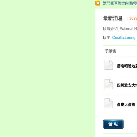
澳門童軍總會內聯網
最新消息
[
307
版塊介紹: External No
版主:
Cecilia.Leong
子版塊
雲南昭通地
四川雅安大
會慶大會操
發帖