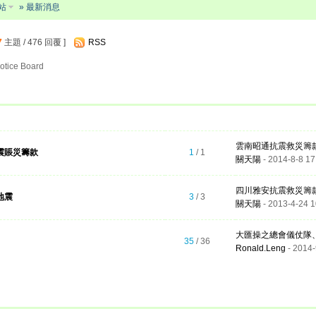
站
» 最新消息
7
主題 / 476 回覆 ]
RSS
tice Board
雲南昭通抗震救災籌
震賬災籌款
1
/ 1
關天陽
- 2014-8-8 17
四川雅安抗震救災籌款 -
地震
3
/ 3
關天陽
- 2013-4-24 1
大匯操之總會儀仗隊、升
35
/ 36
Ronald.Leng
- 2014-