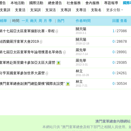
通告
本地活動
國際活動
總會通告
社會服務
會內服務
專題報導
國際
支童訓
支童活
支深訓
支深活
支專訓
支專活
支取名
更多分類
精華
|
時間:
一天
兩天
周
月
季
|
熱門
作者/時間
回覆
查看
關天陽
第十七屆亞太區童軍攝影比賽 - 章程
1
/
27086
2019-3-1
關天陽
紐西蘭羅浮童軍大會2019
0
/
28678
2018-12-18
羅先華
第七屆亞太區童軍青年論壇獲選名單佈告
0
/
28991
2012-7-14
羅先華
童軍將赴斯里蘭卡參加亞太區大露營
0
/
29385
2012-3-31
林立
分亨英國童軍參加世界大露營
0
/
24261
2011-10-28
林立
澳門童軍總會副澳門總監榮獲“國際友誼獎”
0
/
30534
2011-7-21
澳門童軍總會內聯網站
本網站只供 "澳門童軍總會及轄下部門之相關人員使用。