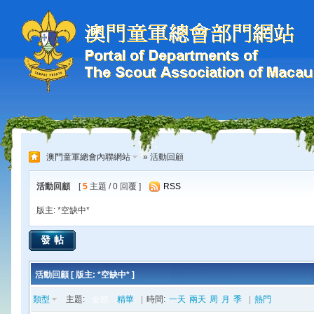
澳門童軍總會內聯網站
» 活動回顧
活動回顧
[
5
主題 / 0 回覆 ]
RSS
版主: *空缺中*
發帖
活動回顧 [ 版主: *空缺中* ]
類型
主題:
全部
精華
|
時間:
一天
兩天
周
月
季
|
熱門