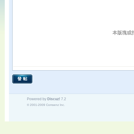
本版塊或
發帖
Powered by
Discuz!
7.2
© 2001-2009
Comsenz Inc.