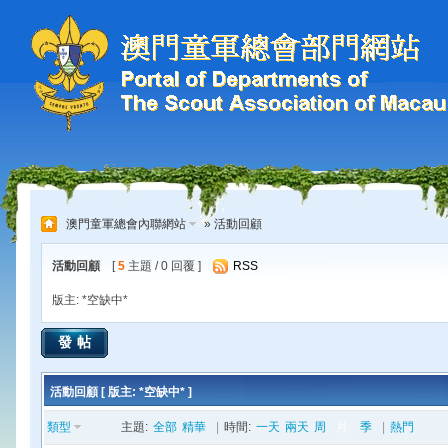
澳門童軍總會內聯網站
» 活動回顧
活動回顧
[
5
主題 / 0 回覆 ]
RSS
版主: *空缺中*
發帖
活動回顧 [ 版主: *空缺中* ]
類型
主題:
全部
精華
|
時間:
一天
兩天
周
月
季
|
熱門