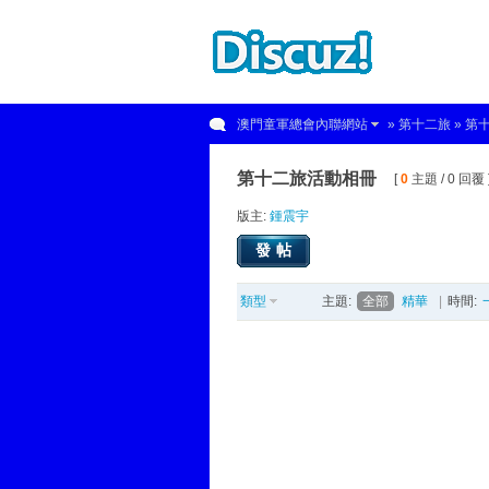
澳門童軍總會內聯網站
»
第十二旅
» 第
第十二旅活動相冊
[
0
主題 / 0 回覆 
版主:
鍾震宇
發帖
類型
主題:
全部
精華
|
時間: