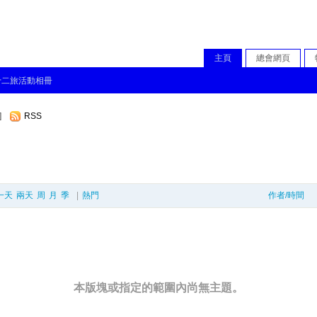
主頁
總會網頁
十二旅活動相冊
]
RSS
一天
兩天
周
月
季
|
熱門
作者/時間
本版塊或指定的範圍內尚無主題。