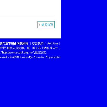
返回首頁
澳門童軍總會內聯網站
|
聯繫我們
|
Archiver
|
下部門之相關人員使用。如 閣下非上述提及人士，
址
"http://www.scout.org.mo"
繼續瀏覽。
essed in 0.045991 second(s), 5 queries, Gzip enabled
.