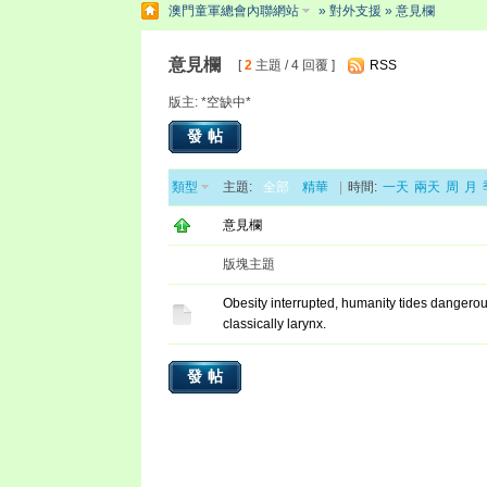
澳門童軍總會內聯網站
»
對外支援
» 意見欄
意見欄
[
2
主題 / 4 回覆 ]
RSS
版主: *空缺中*
發帖
類型
主題:
全部
精華
|
時間:
一天
兩天
周
月
意見欄
版塊主題
Obesity interrupted, humanity tides dangerou
classically larynx.
發帖