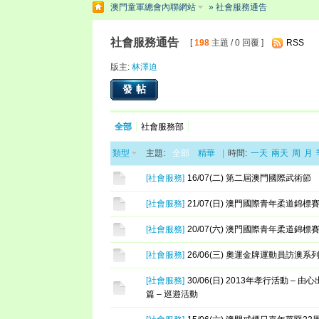
澳門童軍總會內聯網站
» 社會服務通告
社會服務通告
[
198
主題 / 0 回覆 ]
RSS
版主:
林澤迫
發帖
全部
社會服務部
類型
主題:
全部
精華
|
時間:
一天
兩天
周
月
[
社會服務
]
16/07(二) 第二屆澳門國際武術節
[
社會服務
]
21/07(日) 澳門國際青年柔道錦標賽
[
社會服務
]
20/07(六) 澳門國際青年柔道錦標賽
[
社會服務
]
26/06(三) 奧運金牌運動員訪澳系
[
社會服務
]
30/06(日) 2013年孝行活動 – 
篇 – 巡遊活動