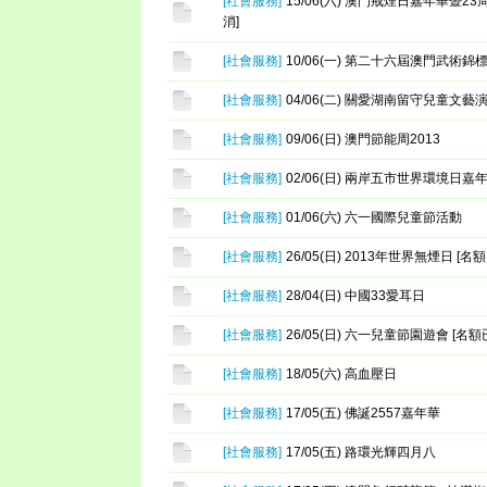
[
社會服務
]
15/06(六) 澳門戒煙日嘉年華暨23
消]
[
社會服務
]
10/06(一) 第二十六屆澳門武術錦
[
社會服務
]
04/06(二) 關愛湖南留守兒童文藝
[
社會服務
]
09/06(日) 澳門節能周2013
[
社會服務
]
02/06(日) 兩岸五市世界環境日嘉
[
社會服務
]
01/06(六) 六一國際兒童節活動
[
社會服務
]
26/05(日) 2013年世界無煙日 [名
[
社會服務
]
28/04(日) 中國33愛耳日
[
社會服務
]
26/05(日) 六一兒童節園遊會 [名額
[
社會服務
]
18/05(六) 高血壓日
[
社會服務
]
17/05(五) 佛誕2557嘉年華
[
社會服務
]
17/05(五) 路環光輝四月八