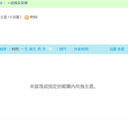
站
» 組織及架構
主題 / 0 回覆 ]
RSS
精華
|
時間:
一天
兩天
周
月
季
|
熱門
作者/時間
回覆
查看
本版塊或指定的範圍內尚無主題。