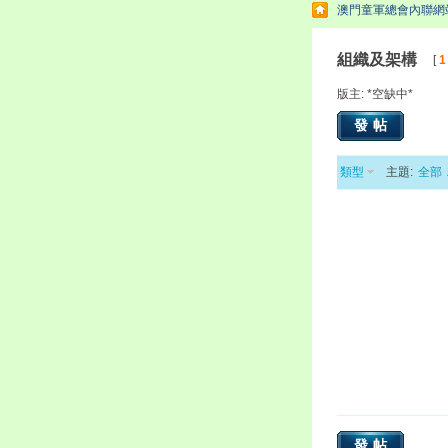
澳門童軍總會內聯網
組織及架構
[
1
版主: *空缺中*
發帖
類型
主題:
全部
發帖