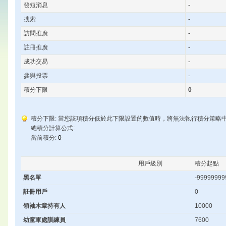
發短消息
-
搜索
-
訪問推廣
-
註冊推廣
-
成功交易
-
參與投票
-
積分下限
0
積分下限: 當您該項積分低於此下限設置的數值時，將無法執行積分策略
總積分計算公式:
當前積分:
0
用戶級別
積分起點
黑名單
-99999999
註冊用戶
0
領袖木章持有人
10000
幼童軍處訓練員
7600