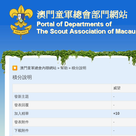
澳門童軍總會內聯網站
»
幫助
» 積分說明
積分說明
威望
發新主題
-
發表回覆
-
加入精華
+10
發表附件
-
下載附件
-